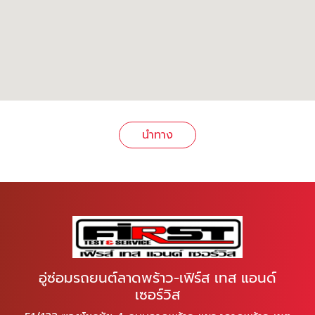
นำทาง
อู่ซ่อมรถยนต์ลาดพร้าว-เฟิร์ส เทส แอนด์
เซอร์วิส